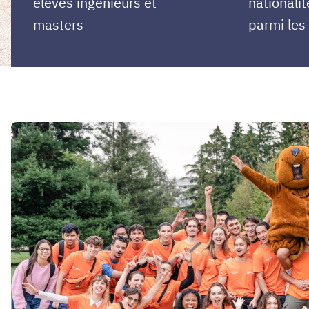
élèves ingénieurs et
nationalit
masters
parmi les