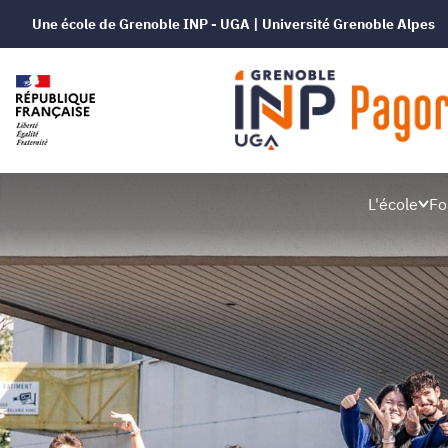
Une école de Grenoble INP - UGA | Université Grenoble Alpes
Grenoble
L'école
Fo
INP
-
Pagora