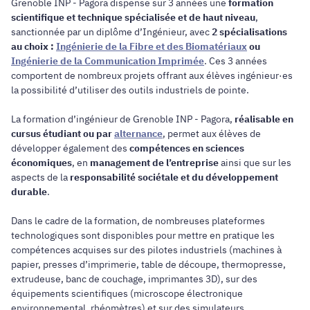
Grenoble INP - Pagora dispense sur 3 années une
formation
scientifique et technique spécialisée et de haut niveau
,
sanctionnée par un diplôme d’Ingénieur, avec
2 spécialisations
au choix :
Ingénierie de la Fibre et des Biomatériaux
ou
Ingénierie de la Communication Imprimée
. Ces 3 années
comportent de nombreux projets offrant aux élèves ingénieur·es
la possibilité d’utiliser des outils industriels de pointe.
La formation d’ingénieur de Grenoble INP - Pagora,
réalisable en
cursus étudiant ou par
alternance
, permet aux élèves de
développer également des
compétences en sciences
économiques
, en
management de l’entreprise
ainsi que sur les
aspects de la
responsabilité sociétale et du développement
durable
.
Dans le cadre de la formation, de nombreuses plateformes
technologiques sont disponibles pour mettre en pratique les
compétences acquises sur des pilotes industriels (machines à
papier, presses d’imprimerie, table de découpe, thermopresse,
extrudeuse, banc de couchage, imprimantes 3D), sur des
équipements scientifiques (microscope électronique
environnemental, rhéomètres) et sur des simulateurs.