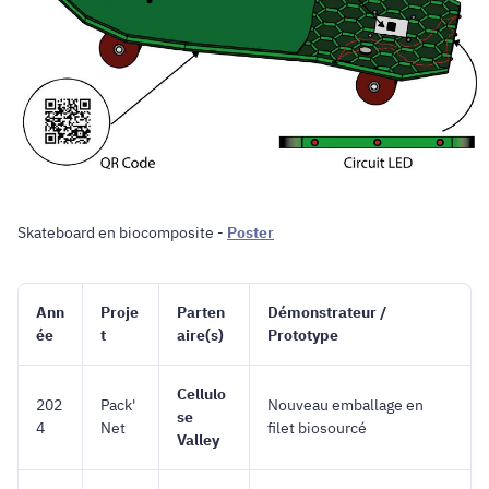
Skateboard en biocomposite -
Poster
Ann
Proje
Parten
Démonstrateur /
ée
t
aire(s)
Prototype
Cellulo
202
Pack'
Nouveau emballage en
se
4
Net
filet biosourcé
Valley