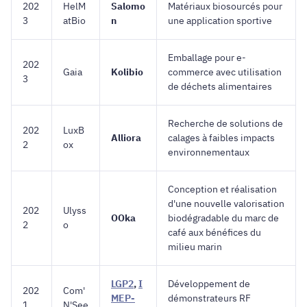
202
HelM
Salomo
Matériaux biosourcés pour
3
atBio
n
une application sportive
Emballage pour e-
202
Gaia
Kolibio
commerce avec utilisation
3
de déchets alimentaires
Recherche de solutions de
202
LuxB
Alliora
calages à faibles impacts
2
ox
environnementaux
Conception et réalisation
d'une nouvelle valorisation
202
Ulyss
OOka
biodégradable du marc de
2
o
café aux bénéfices du
milieu marin
LGP2
,
I
Développement de
202
Com'
MEP-
démonstrateurs RF
1
N'See