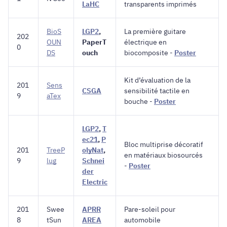
LaHC
transparents imprimés
BioS
LGP2
,
La première guitare
202
OUN
PaperT
électrique en
0
DS
ouch
biocomposite -
Poster
Kit d’évaluation de la
201
Sens
CSGA
sensibilité tactile en
9
aTex
bouche -
Poster
LGP2
,
T
ec21
,
P
Bloc multiprise décoratif
201
TreeP
olyNat
,
en matériaux biosourcés
9
lug
Schnei
-
Poster
der
Electric
201
Swee
APRR
Pare-soleil pour
8
tSun
AREA
automobile