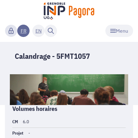
Menu
FR
EN
Calandrage - 5FMT1057
Informations
Volumes horaires
générales
CM
6.0
Projet
-