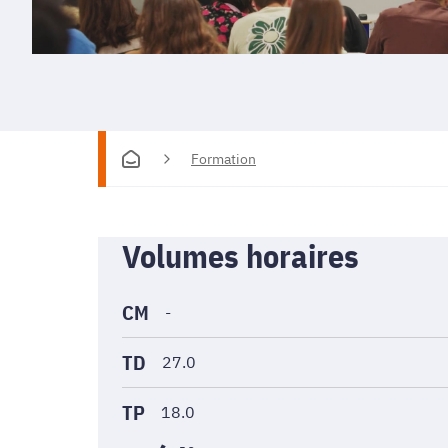
Formation
Informations
Volumes horaires
générales
CM
-
TD
27.0
TP
18.0