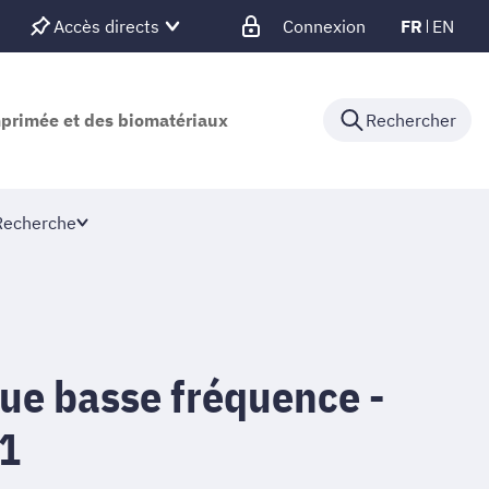
Accès directs
Connexion
FR
EN
mprimée et des biomatériaux
Rechercher
Recherche
ue basse fréquence -
1