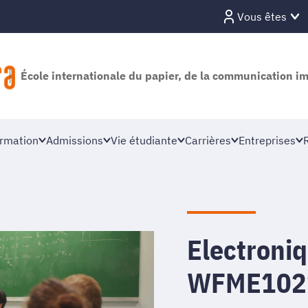
Vous êtes
École internationale du papier, de la communication i
rmation
Admissions
Vie étudiante
Carrières
Entreprises
Electroniq
WFME102