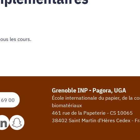
 tous les cours
.
Grenoble INP - Pagora, UGA
École internationale du papier, de la 
 69 00
biomatériaux
461 rue de la Papeterie - CS 10065
38402 Saint Martin d'Hères Cedex - F