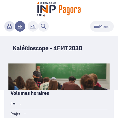
Menu
FR
EN
Kaléïdoscope - 4FMT2030
Informations
Volumes horaires
générales
CM
-
Projet
-