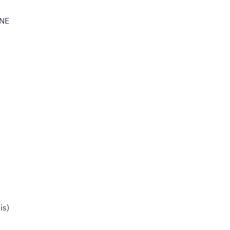
MNE
is)