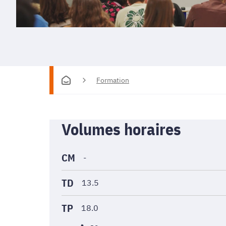
Formation
Informations
Volumes horaires
générales
CM
-
TD
13.5
TP
18.0