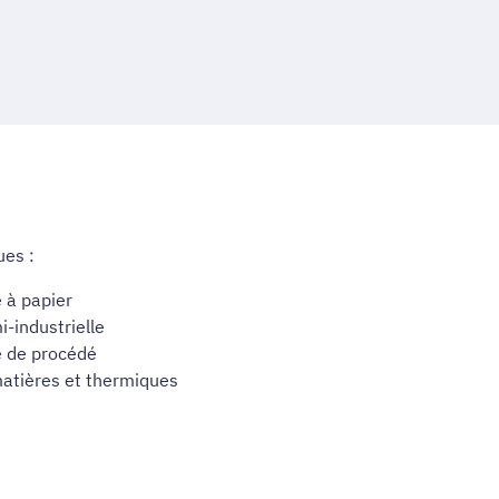
ues :
 à papier
i-industrielle
e de procédé
 matières et thermiques