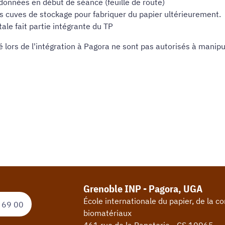
données en début de séance (feuille de route)
es cuves de stockage pour fabriquer du papier ultérieurement.
le fait partie intégrante du TP
é lors de l'intégration à Pagora ne sont pas autorisés à manip
Grenoble INP - Pagora, UGA
École internationale du papier, de la 
 69 00
biomatériaux