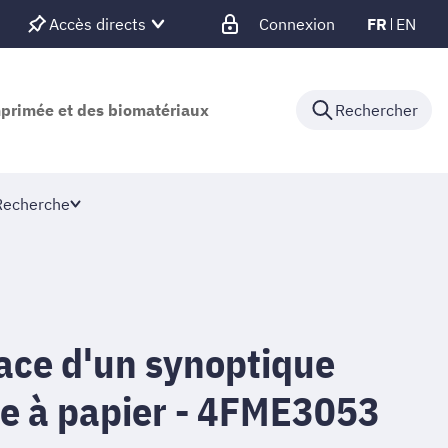
Accès directs
Connexion
FR
EN
mprimée et des biomatériaux
Rechercher
Recherche
lace d'un synoptique
e à papier - 4FME3053