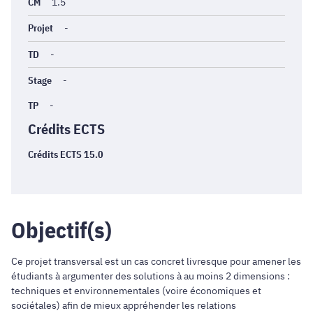
générales
CM
1.5
Projet
-
TD
-
Stage
-
TP
-
Crédits ECTS
Crédits ECTS 15.0
Objectif(s)
Ce projet transversal est un cas concret livresque pour amener les
étudiants à argumenter des solutions à au moins 2 dimensions :
techniques et environnementales (voire économiques et
sociétales) afin de mieux appréhender les relations