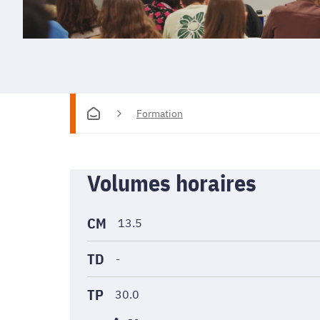
Formation
Informations
Volumes horaires
générales
CM
13.5
TD
-
TP
30.0