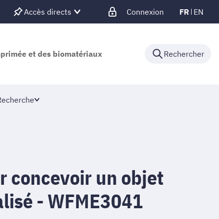
Accès directs
Connexion
FR
EN
mprimée et des biomatériaux
Rechercher
Recherche
r concevoir un objet
alisé - WFME3041