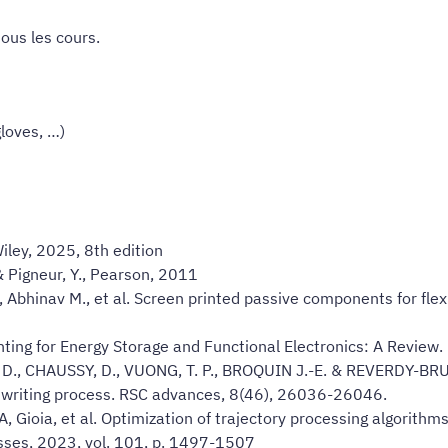
 tous les cours
.
gloves, …)
iley, 2025, 8th edition
 Pigneur, Y., Pearson, 2011
hinav M., et al. Screen printed passive components for flexib
ting for Energy Storage and Functional Electronics: A Review
, D., CHAUSSY, D., VUONG, T. P., BROQUIN J.-E. & REVERDY-BRU
 ink writing process. RSC advances, 8(46), 26036-26046.
oia, et al. Optimization of trajectory processing algorithms t
esses, 2023, vol. 101, p. 1497-1507