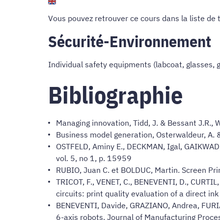
Vous pouvez retrouver ce cours dans
la liste de
Sécurité-Environnement
Individual safety equipments (labcoat, glasses, 
Bibliographie
Managing innovation, Tidd, J. & Bessant J.R., W
Business model generation, Osterwaldeur, A. &
OSTFELD, Aminy E., DECKMAN, Igal, GAIKWAD, Ab
vol. 5, no 1, p. 15959
RUBIO, Juan C. et BOLDUC, Martin. Screen Prin
TRICOT, F., VENET, C., BENEVENTI, D., CURTIL
circuits: print quality evaluation of a direct
BENEVENTI, Davide, GRAZIANO, Andrea, FURIA, Gi
6-axis robots. Journal of Manufacturing Proc