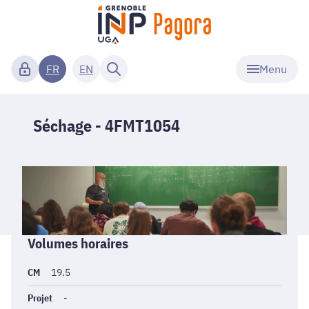
Menu
FR
EN
Séchage - 4FMT1054
Informations
Volumes horaires
générales
CM
19.5
Projet
-