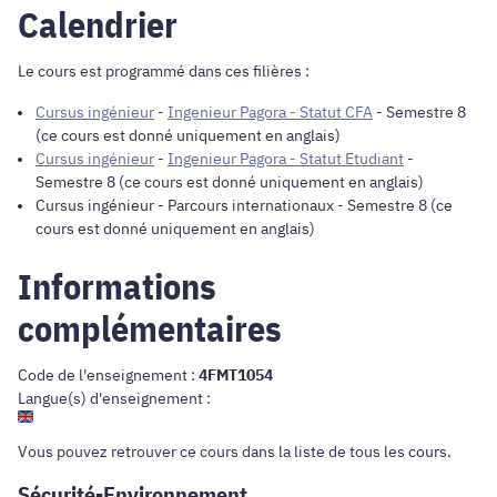
Calendrier
Le cours est programmé dans ces filières :
Cursus ingénieur
-
Ingenieur Pagora - Statut CFA
- Semestre 8
(ce cours est donné uniquement en anglais)
Cursus ingénieur
-
Ingenieur Pagora - Statut Etudiant
-
Semestre 8 (ce cours est donné uniquement en anglais)
Cursus ingénieur
-
Parcours internationaux
- Semestre 8 (ce
cours est donné uniquement en anglais)
Informations
complémentaires
Code de l'enseignement :
4FMT1054
Langue(s) d'enseignement :
Vous pouvez retrouver ce cours dans
la liste de tous les cours
.
Sécurité-Environnement