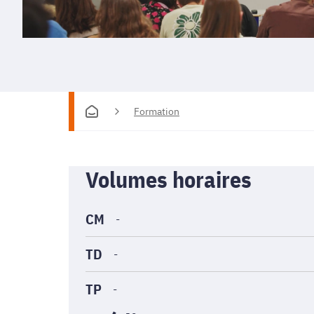
Formation
Informations
Volumes horaires
générales
CM
-
TD
-
TP
-