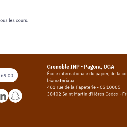
 tous les cours
.
Grenoble INP - Pagora, UGA
École internationale du papier, de la 
 69 00
biomatériaux
461 rue de la Papeterie - CS 10065
38402 Saint Martin d'Hères Cedex - F