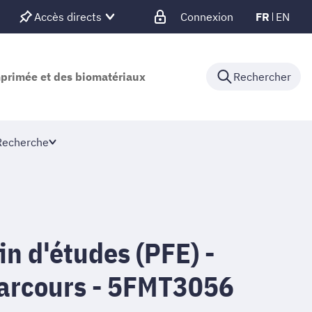
Accès directs
Connexion
FR
EN
mprimée et des biomatériaux
Rechercher
Recherche
fin d'études (PFE) -
parcours - 5FMT3056